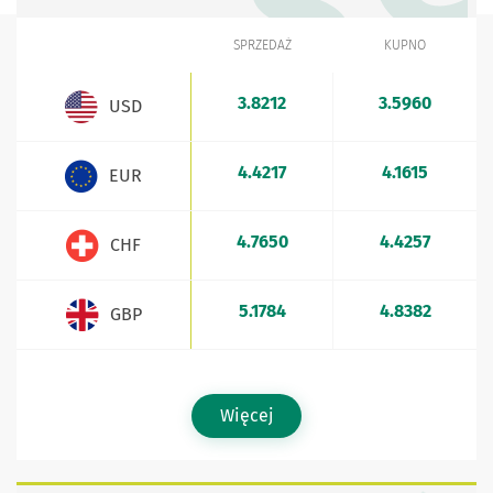
SPRZEDAŻ
KUPNO
WALUTA
Kursy walut - aktualne stawki sprzedaży i kupna
3.8212
3.5960
USD
4.4217
4.1615
EUR
4.7650
4.4257
CHF
5.1784
4.8382
GBP
Więcej