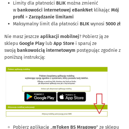
Limity dla płatności
BLIK
można zmienić
w
bankowości internetowej eBankNet
klikając
Mój
profil
>
Zarządzanie limitami
Maksymalny limit dla płatności
BLIK
wynosi
5000 zł
Nie masz jeszcze
aplikacji mobilnej
? Pobierz ją ze
sklepu
Google Play
lub
App Store
i sparuj ze
swoją
bankowością internetowym
postępując zgodnie z
poniższą instrukcją:
Pobierz aplikację „
mToken BS Mrągowo
” ze sklepu