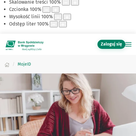
Skalowanie treści
100
%
Czcionka
100
%
Wysokość linii
100
%
Odstęp liter
100
%
Zaloguj się
MojeID