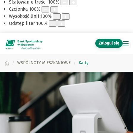
Skalowanie treści
100
%
Czcionka
100
%
Wysokość linii
100
%
Odstęp liter
100
%
Zaloguj się
WSPÓLNOTY MIESZKANIOWE
Karty