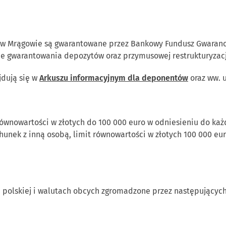
 Mrągowie są gwarantowane przez Bankowy Fundusz Gwarancyj
e gwarantowania depozytów oraz przymusowej restrukturyzacj
jdują się w
Arkuszu informacyjnym dla deponentów
oraz ww. 
równowartości w złotych do 100 000 euro w odniesieniu do k
hunek z inną osobą, limit równowartości w złotych 100 000 
e polskiej i walutach obcych zgromadzone przez następujący