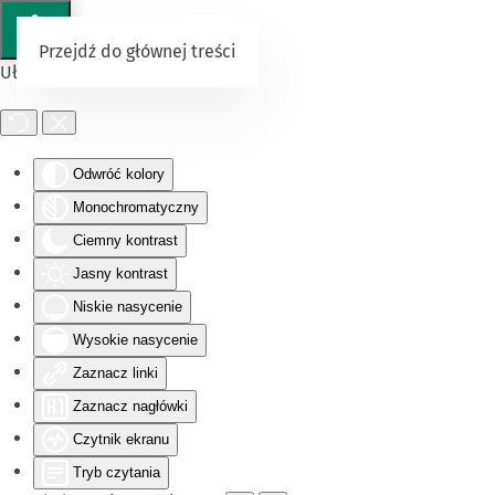
Przejdź do głównej treści
Ułatwienia dostępu
Odwróć kolory
Monochromatyczny
Ciemny kontrast
Jasny kontrast
Niskie nasycenie
Wysokie nasycenie
Zaznacz linki
Zaznacz nagłówki
Czytnik ekranu
Tryb czytania