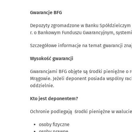
Gwarancje BFG
Depozyty zgromadzone w Banku Spółdzielczym w
r. o Bankowym Funduszu Gwarancyjnym, systemi
Szczegółowe informacje na temat gwarancji zna
Wysokość gwarancji
Gwarancjami BFG objęte są środki pieniężne o 
Mrągowie. Jeżeli deponent posiada wspólny rac
oddzielnie.
Kto jest deponentem?
Ochronie podlegają środki pieniężne w waluci
osoby fizyczne
osoby prawne