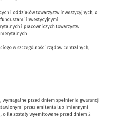
cych i oddziałów towarzystw inwestycyjnych, o
i funduszami inwestycyjnymi
ytalnych i pracowniczych towarzystw
 emerytalnych
ciego w szczególności rządów centralnych,
i, wymagalne przed dniem spełnienia gwarancji
tawionymi przez emitenta lub imiennymi
, o ile zostały wyemitowane przed dniem 2