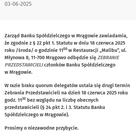
DATA PUBLIKACJI:
03-06-2025
Zarząd Banku Spółdzielczego w Mrągowie zawiadamia,
że zgodnie z
§ 22 pkt 1. Statutu w dniu 18 czerwca 2025
00
roku /środa/ o godzinie
11
w Restauracji „Malibu”, ul.
Młynowa 8, 11-700 Mrągowo odbędzie się
ZEBRANIE
PRZEDSTAWICIELI
członków Banku Spółdzielczego
w Mrągowie.
W razie braku quorum delegatów ustala się drugi termin
Zebrania Przedstawicieli na dzień 18 czerwca 2025 roku
30
godz.
11
bez względu na liczbę obecnych
przedstawicieli (
§ 24 pkt 2. i 3. Statutu Banku
Spółdzielczego w Mrągowie).
Prosimy o niezawodne przybycie.