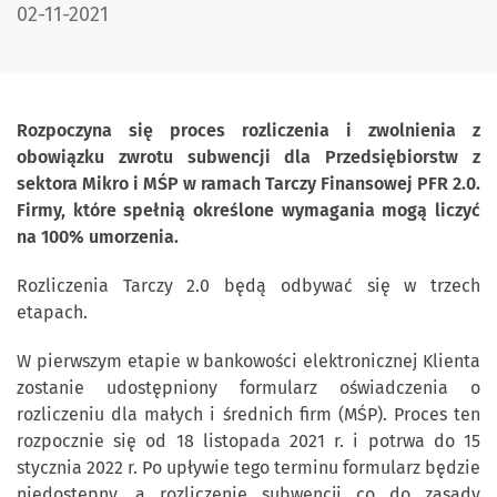
DATA PUBLIKACJI:
02-11-2021
Rozpoczyna się proces rozliczenia i zwolnienia z
obowiązku zwrotu subwencji dla Przedsiębiorstw z
sektora Mikro i MŚP w ramach Tarczy Finansowej PFR 2.0.
Firmy, które spełnią określone wymagania mogą liczyć
na 100% umorzenia.
Rozliczenia Tarczy 2.0 będą odbywać się w trzech
etapach.
W pierwszym etapie w bankowości elektronicznej Klienta
zostanie udostępniony formularz oświadczenia o
rozliczeniu dla małych i średnich firm (MŚP). Proces ten
rozpocznie się od 18 listopada 2021 r. i potrwa do 15
stycznia 2022 r. Po upływie tego terminu formularz będzie
niedostępny, a rozliczenie subwencji co do zasady